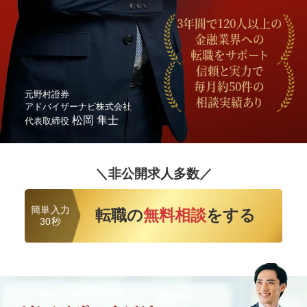
3年間で120人以上
の
金融業界への
転職をサポート
信頼と実力で
毎月約50件
の
元野村證券
相談実績あり
アドバイザーナビ株式会社
松岡 隼士
代表取締役
＼非公開求人多数／
簡単入力
転職の
無料相談
をする
30秒