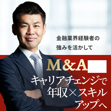
金融業界経験者の
強みを活かして
M&A
への
キャリアチェンジ
で
年収×スキル
アップ
へ