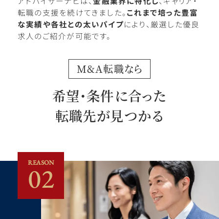
アドバイザーナビは、
金融業界に特化し
、キャリア・
転職の支援を続けてきました。
これまで培った豊富
な実績や各社との太いパイプ
により、厳選した優良
求人のご紹介が可能です。
M&A転職なら
希望・条件に合った
転職先が見つかる
REASON
02