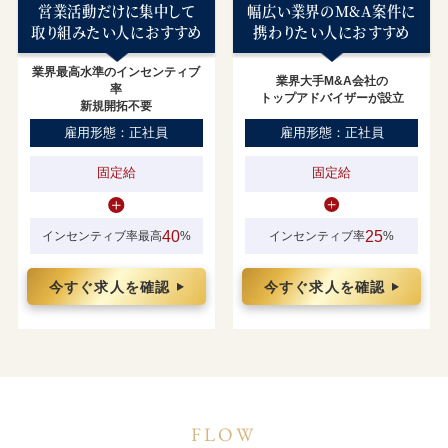
営業活動だけに集中して
幅広い業界のM&A案件に
取り組みたい人におすすめ
携わりたい人におすすめ
業界最高水準のインセンティブ
業界大手M&A会社の
率
トップアドバイザーが設立
新規開拓不要
雇用形態：正社員
雇用形態：正社員
固定給
固定給
40
25
インセンティブ率最高
%
インセンティブ率
%
今すぐ求人を確認
今すぐ求人を確認
FLOW