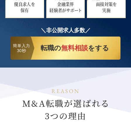
優良求人を
金融業界
面接対策を
保有
経験者がサポート
実施
＼非公開求人多数／
簡単入力
転職の
無料相談
をする
30秒
REASON
M&A転職が選ばれる
3つの理由