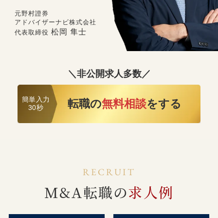
元野村證券
アドバイザーナビ株式会社
松岡 隼士
代表取締役
＼非公開求人多数／
簡単入力
転職の
無料相談
をする
30秒
RECRUIT
M&A転職の
求人例