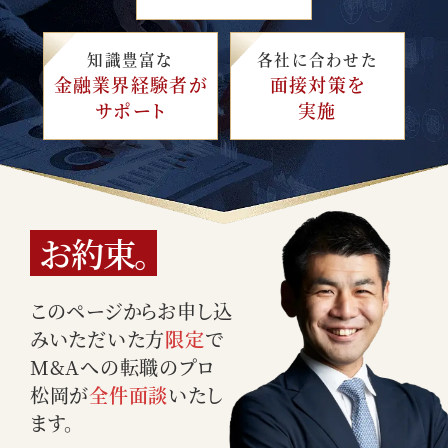
知識豊富な
各社に合わせた
金融業界経験者が
面接対策を
サポート
実施
お約束。
このページからお申し込
みいただいた方
限定
で
M&Aへの転職のプロ
松岡が
全件面談
いたし
ます。